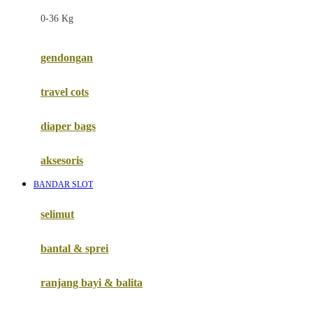
Felt So Sweet
0-36 Kg
Fisher Price
Flipper
gendongan
Friends Of Sally
travel cots
G
diaper bags
Gb
Geko
aksesoris
Graco
BANDAR SLOT
Gund
selimut
H
bantal & sprei
Habbie
Haenim
ranjang bayi & balita
Happy Horse