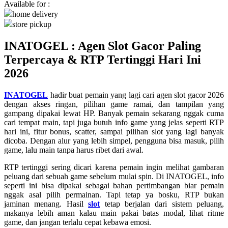
Available for :
home delivery
Q
store pickup
QV Baby
INATOGEL : Agen Slot Gacor Paling
R
Terpercaya & RTP Tertinggi Hari Ini
2026
Real Shades
Red Castle
INATOGEL
hadir buat pemain yang lagi cari agen slot gacor 2026
dengan akses ringan, pilihan game ramai, dan tampilan yang
Ribbon Madness
gampang dipakai lewat HP. Banyak pemain sekarang nggak cuma
cari tempat main, tapi juga butuh info game yang jelas seperti RTP
S
hari ini, fitur bonus, scatter, sampai pilihan slot yang lagi banyak
dicoba. Dengan alur yang lebih simpel, pengguna bisa masuk, pilih
game, lalu main tanpa harus ribet dari awal.
Sebamed
RTP tertinggi sering dicari karena pemain ingin melihat gambaran
Silver Cross
peluang dari sebuah game sebelum mulai spin. Di INATOGEL, info
Simply Idea
seperti ini bisa dipakai sebagai bahan pertimbangan biar pemain
nggak asal pilih permainan. Tapi tetap ya bosku, RTP bukan
Skip Hop
jaminan menang. Hasil
slot
tetap berjalan dari sistem peluang,
makanya lebih aman kalau main pakai batas modal, lihat ritme
Spectra
game, dan jangan terlalu cepat kebawa emosi.