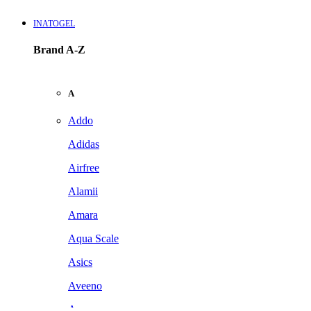
INATOGEL
Brand A-Z
A
Addo
Adidas
Airfree
Alamii
Amara
Aqua Scale
Asics
Aveeno
Awan