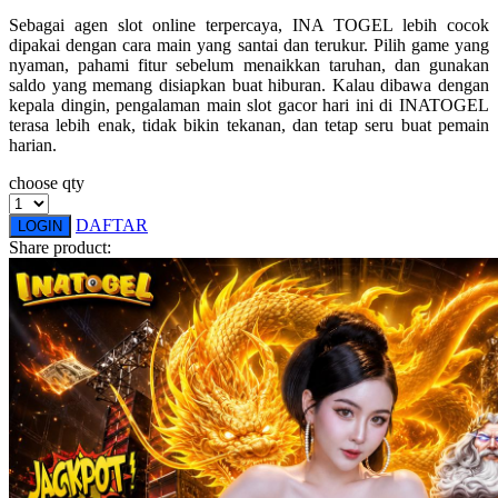
Squishmallows
Sebagai agen slot online terpercaya, INA TOGEL lebih cocok
dipakai dengan cara main yang santai dan terukur. Pilih game yang
Starbooks
nyaman, pahami fitur sebelum menaikkan taruhan, dan gunakan
saldo yang memang disiapkan buat hiburan. Kalau dibawa dengan
Stick-O
kepala dingin, pengalaman main slot gacor hari ini di INATOGEL
terasa lebih enak, tidak bikin tekanan, dan tetap seru buat pemain
Stokke
harian.
Sudocrem
choose qty
Sumimo
DAFTAR
LOGIN
Sunnylife
Share product:
Sun-Staches
Swimava
T
Tommee Tippee
Trunki
Tutti Bambini