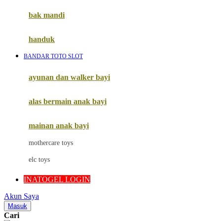
Moby
bak mandi
Momami
handuk
Mothercare
BANDAR TOTO SLOT
Mustela
ayunan dan walker bayi
My Buddy Tag
My K
alas bermain anak bayi
N
mainan anak bayi
Naif
mothercare toys
Nike
elc toys
Nordic Natural
INATOGEL LOGIN
Nuby
Akun Saya
Nuna
Masuk
Cari