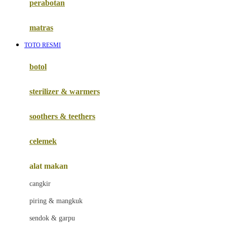
perabotan
Happy Tummy
Hauck
matras
Havaianas
TOTO RESMI
Hegen
botol
Hot Wheels
sterilizer & warmers
Hybrid
soothers & teethers
I
Inlacta DHA
celemek
Interlac
alat makan
Ivenet
cangkir
J
piring & mangkuk
Jack N Jill
sendok & garpu