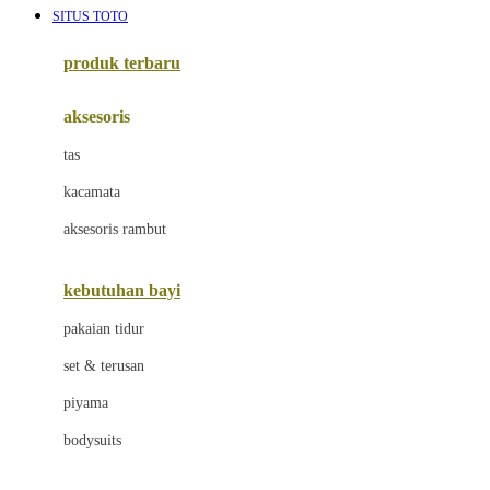
SITUS TOTO
Azetabio
produk terbaru
B
aksesoris
Baabaasheepz
tas
Babiators
kacamata
Baby Dove
aksesoris rambut
Baby Jogger
Baby Rovega
kebutuhan bayi
Babybee
pakaian tidur
Banana Boat
set & terusan
Banz
piyama
Barbie
bodysuits
Beaba