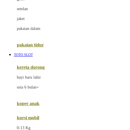
Dae Organics
setelan
Docare
jaket
Doona
pakaian dalam
Down To Earth
Drew
pakaian tidur
Dr. Brown's
TOTO SLOT
E
kereta dorong
ELC
bayi baru lahir
Ergobaby
usia 6 bulan+
Expert Care
koper anak
Ezyroller
kursi mobil
F
0-13 Kg